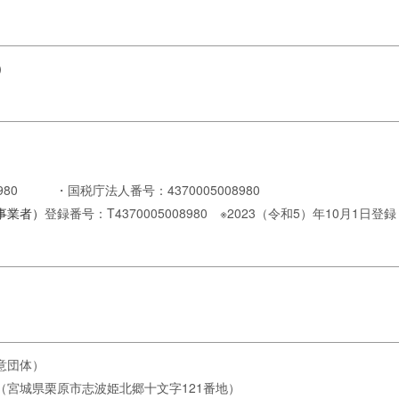
）
980 ・国税庁法人番号：4370005008980
事業者）
登録番号：T4370005008980 ※2023（令和5）年10月1日登録
）
任意団体）
転（宮城県栗原市志波姫北郷十文字121番地）