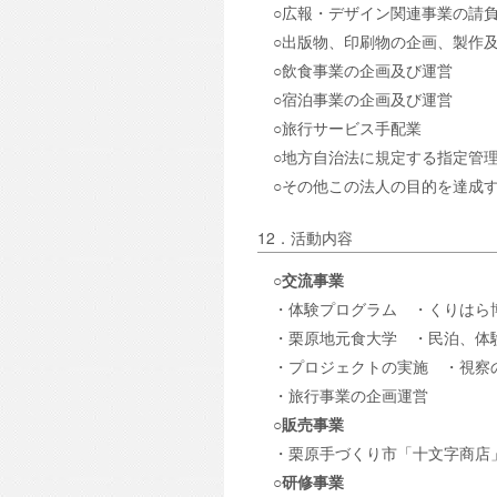
○広報・デザイン関連事業の請
○出版物、印刷物の企画、製作
○飲食事業の企画及び運営
○宿泊事業の企画及び運営
○旅行サービス手配業
○地方自治法に規定する指定管
○その他この法人の目的を達成
12．活動内容
○交流事業
・体験プログラム ・くりはら
・栗原地元食大学 ・民泊、体
・プロジェクトの実施 ・視察
・旅行事業の企画運営
○販売事業
・栗原手づくり市「十文字商店
○研修事業