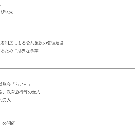
負
及び販売
理者制度による公共施設の管理運営
するために必要な事業
博覧会「らいん」
験、教育旅行等の受入
の受入
」の開催