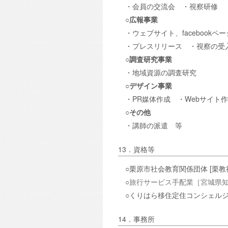
・会員の交流会 ・視察研修 
○広報事業
・ウェブサイト、facebookペ
・プレスリリース ・視察の受
○調査研究事業
・地域資源の調査研究
○デザイン事業
・PR媒体作成 ・Webサイト
○その他
・講師の派遣 等
13．資格等
○栗原市社会教育関係団体 [栗教社教
○
旅行サービス手配業［宮城県知事
○くりはら移住定住コンシェルジ
14．事務所