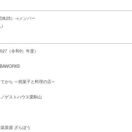
団体25）→
メンバー
人）
027（令和9）年度）
AWORKS
／てから ～焼菓子と料理の店～
）／ゲストハウス栗駒山
）
山菜茶屋 ざらぼう