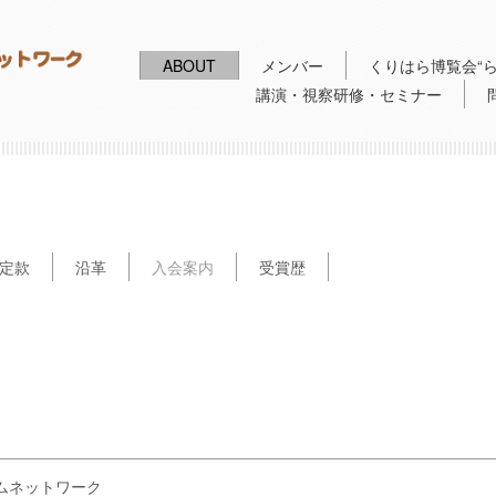
ABOUT
メンバー
くりはら博覧会“ら
講演・視察研修・セミナー
定款
沿革
入会案内
受賞歴
ムネットワーク