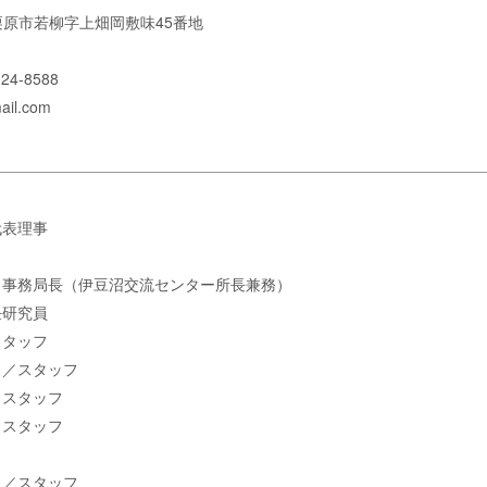
県栗原市若柳字上畑岡敷味45番地
4-8588
il.com
代表理事
／事務局長（伊豆沼交流センター所長兼務）
任研究員
スタッフ
）／スタッフ
／スタッフ
／スタッフ
）／スタッフ