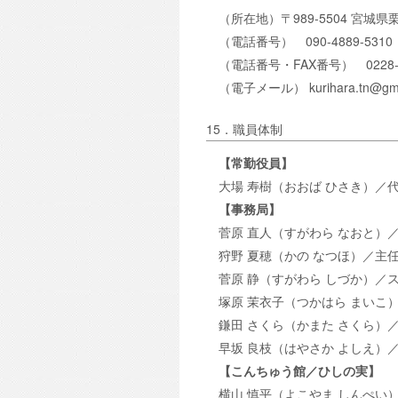
（所在地）〒989-5504 宮城
（電話番号） 090-4889-5310
（電話番号・FAX番号） 0228-2
（電子メール） kurihara.tn@gma
15．職員体制
【常勤役員】
大場 寿樹（おおば ひさき）／
【事務局】
菅原 直人（すがわら なおと）
狩野 夏穂（かの なつほ）／主
菅原 静（すがわら しづか）／
塚原 茉衣子（つかはら まいこ
鎌田 さくら（かまた さくら）
早坂 良枝（はやさか よしえ）
【こんちゅう館／ひしの実】
横山 慎平（よこやま しんぺい