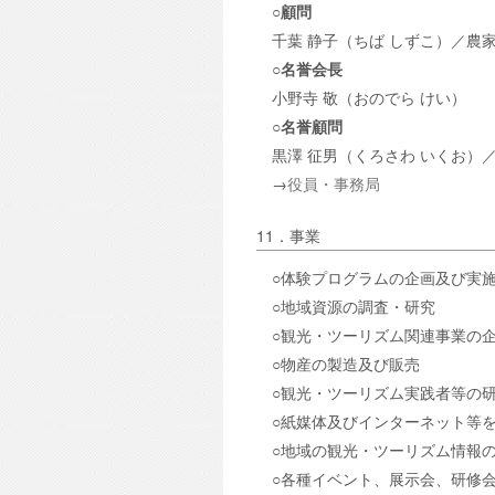
○顧問
千葉 静子（ちば しずこ）／農
○名誉会長
小野寺 敬（おのでら けい）
○名誉顧問
黒澤 征男（くろさわ いくお）
→
役員・事務局
11．事業
○体験プログラムの企画及び実
○地域資源の調査・研究
○観光・ツーリズム関連事業の
○物産の製造及び販売
○観光・ツーリズム実践者等の
○紙媒体及びインターネット等
○地域の観光・ツーリズム情報
○各種イベント、展示会、研修