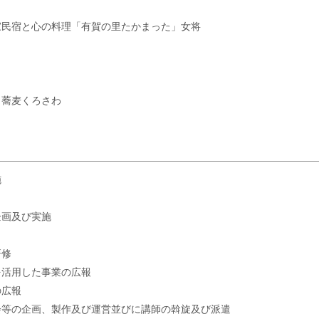
家民宿と心の料理「有賀の里たかまった」女将
／蕎麦くろさわ
施
企画及び実施
研修
を活用した事業の広報
の広報
会等の企画、製作及び運営並びに講師の斡旋及び派遣