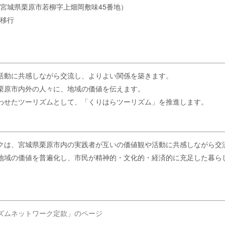
転（宮城県栗原市若柳字上畑岡敷味45番地）
に移行
活動に共感しながら交流し、よりよい関係を築きます。
栗原市内外の人々に、地域の価値を伝えます。
わせたツーリズムとして、「くりはらツーリズム」を推進します。
クは、宮城県栗原市内の実践者が互いの価値観や活動に共感しながら交
地域の価値を普遍化し、市民が精神的・文化的・経済的に充足した暮ら
ズムネットワーク定款」のページ