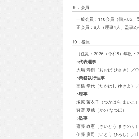
９．会員
一般会員：110会員（個人85、
正会員：6人（理事4人、監事2
10．役員
（任期：2026（令和8）年度・2
○代表理事
大場 寿樹（おおば ひさき）／OB
○業務執行理事
高橋 幸代（たかはし ゆきよ）
○理事
塚原 茉衣子（つかはら まいこ
狩野 夏穂（かの なつほ）
○監事
齋藤 政憲（さいとう まさのり
伊藤 廣司（いとう ひろし）／