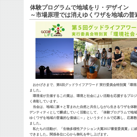
体験プログラムで地域をリ・デザイン
～市場原理では消えゆくワザを地域の普
おかげさまで、第5回グッドライフアワード 実行委員会特別賞「環境
ました。
環境省が主催するこの賞は、環境と社会によい活動を応援するプロジ
く表彰しています。
当会は、地域に脈々と育まれた自然と共生しながら生きるワザを体験
デンティティとして醸成していく活動として、「体験プログラムで地域
ゆくワザを地域の普遍的な価値に～」というタイトルで応募し、応募数
ました。
私たちの活動が、「生物多様性アクション大賞2017審査委員賞」に
できました。関係各位に心から御礼を申し上げます。