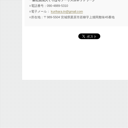
一般社団法人くりはらツーリズムネットワーク
○電話番号：090-4889-5310
○電子メール：
kurihara.tn@gmail.com
○所在地：〒989-5504 宮城県栗原市若柳字上畑岡敷味45番地