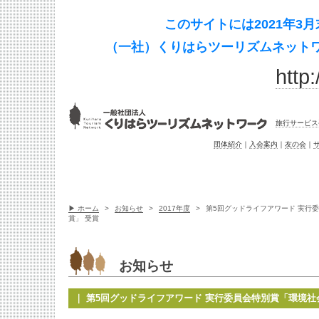
このサイトには2021年
（一社）くりはらツーリズムネットワ
http:
旅行サービス
団体紹介
｜
入会案内
｜
友の会
｜
▶ ホーム
>
お知らせ
>
2017年度
>
第5回グッドライフアワード 実行
賞」 受賞
お知らせ
｜ 第5回グッドライフアワード 実行委員会特別賞「環境社