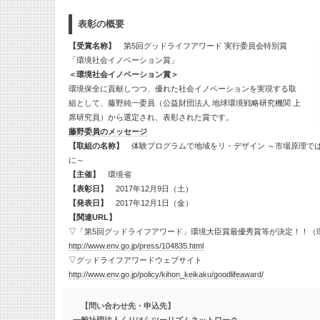
表彰の概要
【受賞名称】
第5回グッドライフアワード 実行委員会特別賞
「環境社会イノベーション賞」
＜環境社会イノベーション賞＞
環境保全に貢献しつつ、優れた社会イノベーションを実現する取
組として、藤野純一委員（公益財団法人 地球環境戦略研究機関 上
席研究員）から選定され、表彰された賞です。
藤野委員のメッセージ
【取組の名称】
体験プログラムで地域をリ・デザイン ～市場原理で
に～
【主催】
環境省
【表彰日】
2017年12月9日（土）
【発表日】
2017年12月1日（金）
【関連URL】
▽「第5回グッドライフアワード」環境大臣賞最優秀賞等が決定！！（
http://www.env.go.jp/press/104835.html
▽グッドライフアワードウェブサイト
http://www.env.go.jp/policy/kihon_keikaku/goodlifeaward/
【問い合わせ先・申込先】