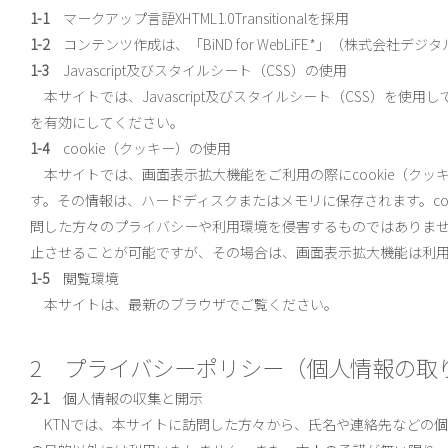
1-1
マークアップ言語XHTML1.0Transitionalを採用
1-2
コンテンツ作成は、「BiND for WebLiFE*」（株式会社デ
1-3
Javascript及びスタイルシート（CSS）の使用
本サイトでは、Javascript及びスタイルシート（CSS）を使用し
を有効にしてください。
1-4
cookie（クッキー）の使用
本サイトでは、画面表示拡大機能をご利用の際にcookie（ク
す。その情報は、ハードディスクまたはメモリに保存されます。co
問した方々のプライバシーや利用環境を侵害するものではありません
止させることが可能ですが、その場合は、画面表示拡大機能は利
1-5
閲覧環境
本サイトは、最新のブラウザでご覧ください。
2 プライバシーポリシー（個人情報の取
2-1
個人情報の収集と開示
KTNでは、本サイトに訪問した方々から、氏名や連絡先などの