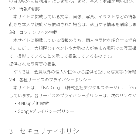
の目的以外には利用いたしません。また、本人の承諾が無い限り
2-2
情報の削除
本サイトに掲載している文章、画像、写真、イラストなどの情報
削除を本人や親族から依頼された場合は、該当する情報を削除し
2-3
コンテンツへの掲載
本サイトに掲載している情報のうち、個人や団体を紹介する場合
す。ただし、大規模なイベントや大勢の人が集まる場所での写真
て、撮影していることを示して掲載しているものです。
提供された写真等の掲載
KTNでは、会員以外の個人や団体から提供を受けた写真等の情
2-4
各種サービスのプライバシーポリシー
本サイトは、「BiND up」（株式会社デジタルステージ）、「Googl
しています。各サービスのプライバシーポリシーは、次のリンク
・
BiNDup 利用規約
・
Googleプライバシーポリシー
3 セキュリティポリシー