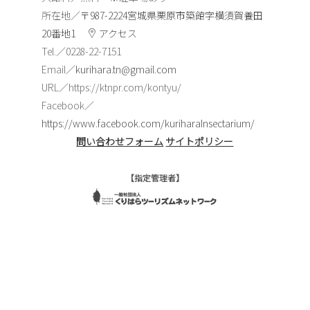
所在地／
〒987-2224宮城県栗原市築館字横須賀養田
20番地1
アクセス
Tel.／0228-22-7151
Email／
kurihara.tn@gmail.com
URL／https://ktnpr.com/kontyu/
Facebook／
https://www.facebook.com/kuriharaInsectarium/
問い合わせフォーム
|
サイトポリシー
【指定管理者】